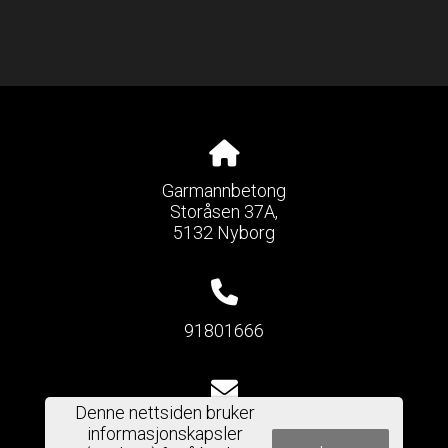
Garmannbetong
Storåsen 37A,
5132 Nyborg
91801666
Denne nettsiden bruker
garmannpk@gmail.com
informasjonskapsler